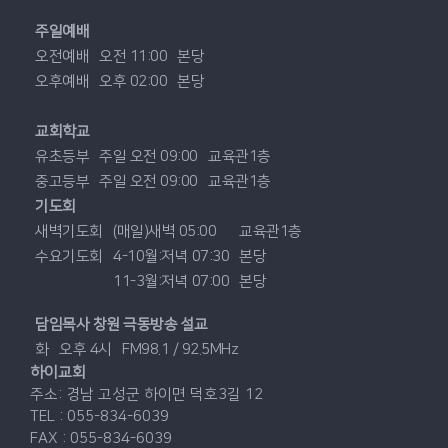
주일예배
오전예배
오전 11:00
본당
오후예배
오후 02:00
본당
교회학교
유초등부
주일 오전 09:00
교육관1층
중고등부
주일 오전 09:00
교육관1층
기도회
새벽기도회
(매일)새벽 05:00
교육관1층
수요기도회
4-10월:저녁 07:30
본당
11-3월:저녁 07:00
본당
담임목사 창원 극동방송 설교
화
오후 4시
FM98.1 / 92.5MHz
하이교회
주소: 경남 고성군 하이면 덕호3길 12
TEL : 055-834-6039
FAX : 055-834-6039