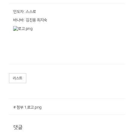
인도자 : 스스로
바나바 : 김진용 최지숙
리스트
# 첨부 1.로고.png
댓글