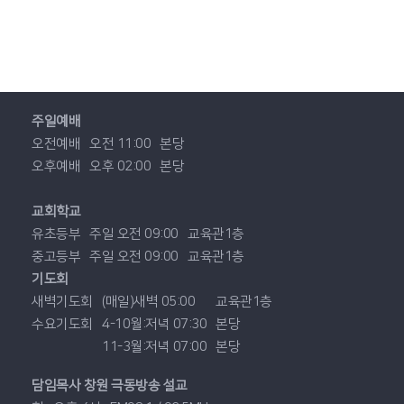
주일예배
오전예배
오전 11:00
본당
오후예배
오후 02:00
본당
교회학교
유초등부
주일 오전 09:00
교육관1층
중고등부
주일 오전 09:00
교육관1층
기도회
새벽기도회
(매일)새벽 05:00
교육관1층
수요기도회
4-10월:저녁 07:30
본당
11-3월:저녁 07:00
본당
담임목사 창원 극동방송 설교