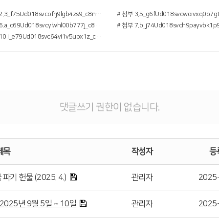
# 첨부 2.3_f75Ud018svcofrj9lgb4zs9_c8npar.jpg
# 첨부 6.a_c69Ud018svcylwhl00b777j_c8npar.jpg
# 첨부 10.i_e79Ud018svc64vi1v5upx1z_c8npar.jpg
댓글쓰기 권한이 없습니다.
제목
작성자
등
 헌물 (2025. 4.)
관리자
2025
025년 9월 5일 ~ 10일
관리자
2025