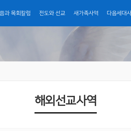
씀과 목회칼럼
전도와 선교
새가족사역
다음세대
해외선교사역