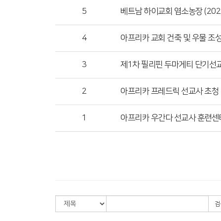
5
베트남 하이교회 염소농장 (202
4
아프리카 교회 건축 및 우물 조
3
제1차 필리핀 두마게티 단기선
2
아프리카 프레드릭 선교사 초청 선교
1
아프리카 우간다 선교사 훈련센터 젖
검