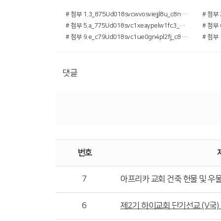
# 첨부 1.3_875Ud018svcwvosviejjl8u_c8npar.jpg
# 첨부 5.a_775Ud018svc1xeaypelw1fc3_c8npar.jpg
# 첨부 9.e_c79Ud018svc1ue0gn4pl2fj_c8npar.jpg
댓글
번호
7
아프리카 교회 건축 헌물 및 우물 파기
6
제2기 하이교회 단기선교 (V국) 2