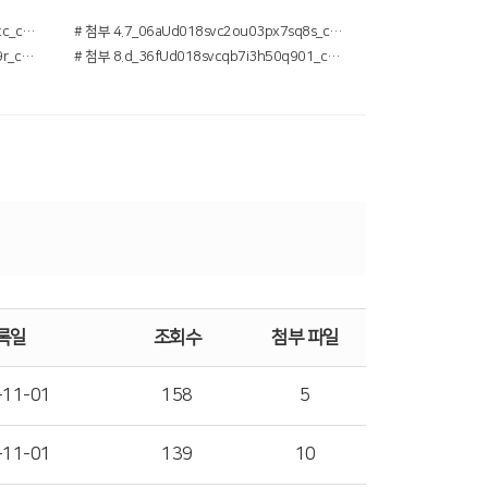
# 첨부 3.5_g6fUd018svcwoivxq0o7gtc_c8npar.jpg
# 첨부 4.7_06aUd018svc2ou03px7sq8s_c8npar.jpg
# 첨부 7.b_j74Ud018svch9payvbk1p9r_c8npar.jpg
# 첨부 8.d_36fUd018svcqb7i3h50q901_c8npar.jpg
록일
조회수
첨부 파일
-11-01
158
5
-11-01
139
10