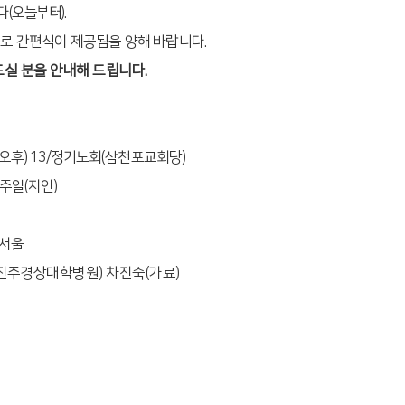
다
(
오늘부터
).
로 간편식이 제공됨을 양해 바랍니다
.
드실 분을 안내해 드립니다
.
오후
) 13/
정기노회
(
삼천포교회당
)
주일
(
지인
)
서울
진주경상대학병원
)
차진숙
(
가료
)