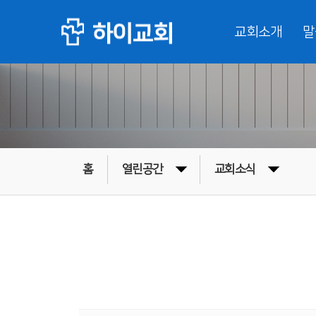
교회소개
말
홈
열린공간
교회소식