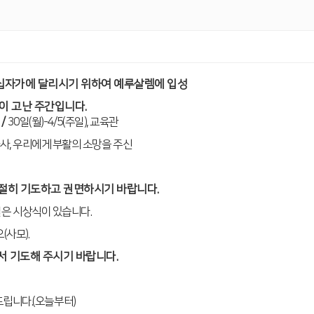
십자가에 달리시기 위하여 예루살렘에 입성
이 고난 주간입니다
.
회
/
30
일
(
월
)-4/5(
주일
),
교육관
하사
,
우리에게 부활의 소망을 주신
간절히 기도하고 권면하시기 바랍니다
.
일은 시상식이 있습니다
.
오
(
사모
).
서 기도해 주시기 바랍니다
.
드립니다
.(
오늘부터
)