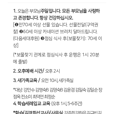
1
.
오늘은 부모님
주일입니다
.
모든 부모님을 사랑하
고 존경합니다
.
항상 건강하십시오
.
[
❶
만
70
세 이상 선물 있습니다
.
선물전달
(
구역권
찰
)
❷
60
세 이상 카네이션 브러치 달아드립니다
.
(
다음세대후원
)
❸
점심 식사 후
(
보물찾기
): 70
세 이
상
]
(*
보물찾기 관계로 점심식사 후 운행은
1
시
20
분
에 출발
)
2.
오후예배 시간
/
오후
2
시
3.
새가족교육
/
오전
10
시
,
새가족실
*
대상
:
강만수 김명숙
B
김영숙
B
김윤겸 김일숙 김일순 장
점옥 전소미 최덕연 최정순
4.
학습세례입교 교육
(
오후
1
시
, 5-6
주간
)
*
학습
(
김경희선교사
)/
사무실
:
강주희 강하은 김규빈 김