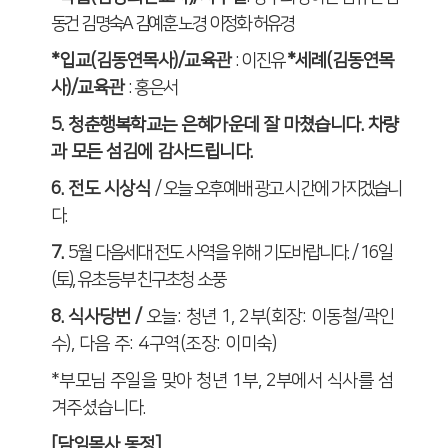
동건 김명숙
A
김예훈 노경 이정화 허유경
*
입교
(
김동연목사
)/
교육관
:
이진유
*
세례
(
김동연목
사
)/
교육관
:
홍은서
5.
청춘행복학교는 은혜가운데 잘 마쳤습니다
.
차량
과 모든 섬김에 감사드립니다
.
6.
전도 시상식
/
오늘 오후예배 광고 시간에 가지겠습니
다
.
7.
5
월 다음세대 전도 사역을 위해 기도바랍니다
. / 16
일
(
토
),
유초등부 친구초청 소풍
8.
식사당번
/
오늘
:
청년
1, 2
부
(
회장
:
이동철
/
곽인
수
),
다음 주
: 4
구역
(
조장
:
이미숙
)
*
부모님 주일을 맞아 청년
1
부
, 2
부에서 식사를 섬
겨주셨습니다
.
[
담임목사 동정
]