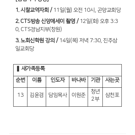
1.
시찰교역자회
/
11
일
(
월
)
오전
10
시
,
곤양교회당
2. CTS
방송 신앙에세이 촬영
/
12
일
(
화
)
오후
3:3
0, CTS
경남지부
(
창원
)
3.
노회신학원 강의
/
14
일
(
목
)
저녁
7:30,
진주삼
일교회당
❚ 새가족등록
순번
이름
인도자
바나바
기관
사는곳
청년
13
김윤겸
담임목사
이원준
삼천포
2
부