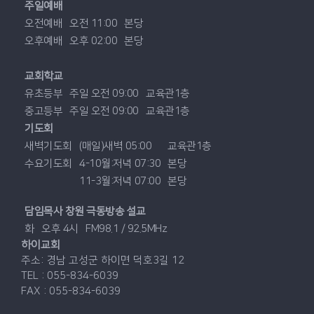
주일예배
오전예배
오전 11:00
본당
오후예배
오후 02:00
본당
교회학교
유초등부
주일 오전 09:00
교육관1층
중고등부
주일 오전 09:00
교육관1층
기도회
새벽기도회
(매일)새벽 05:00
교육관1층
수요기도회
4-10월:저녁 07:30
본당
11-3월:저녁 07:00
본당
담임목사 창원 극동방송 설교
화
오후 4시
FM98.1 / 92.5MHz
하이교회
주소: 경남 고성군 하이면 덕호3길 12
TEL : 055-834-6039
FAX : 055-834-6039