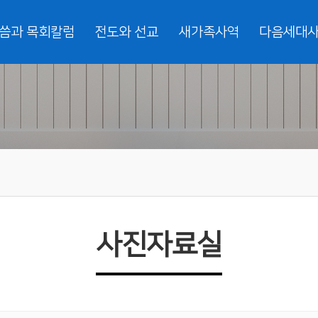
씀과 목회칼럼
전도와 선교
새가족사역
다음세대
사진자료실