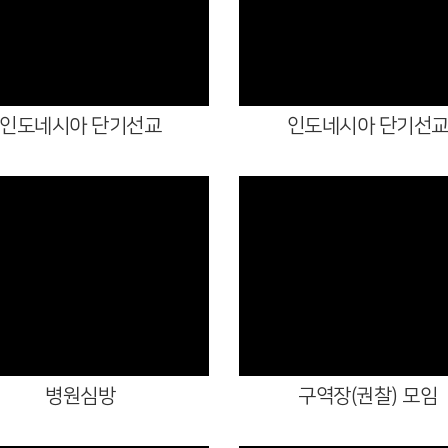
Views
Views
인도네시아 단기선교
인도네시아 단기선
Views
Views
병원심방
구역장(권찰) 모임