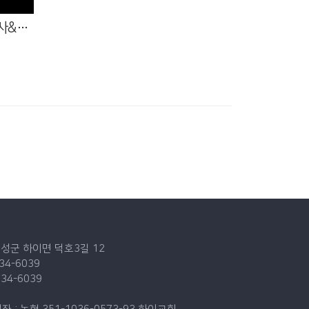
부산극동방송 출연(담임목사&사모)
고성군 하이면 덕호3길 12
834-6039
834-6039