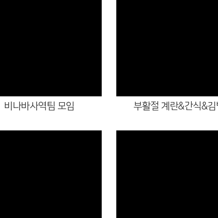
Views
Views
비나바사역팀 모임
부활절 계란&간식&김
Views
Views