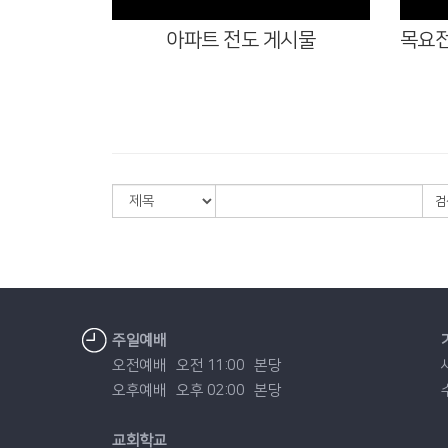
아파트 전도 게시물
검
주일예배
오전예배
오전 11:00
본당
오후예배
오후 02:00
본당
교회학교