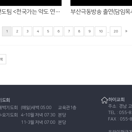
목요전도팀 <천국가는 약도 연습>
...
1
2
3
4
5
6
7
8
9
10
20
색
하이교회
기도회
주소: 경남 
새벽기도회
(매일)새벽 05:00
교육관1층
TEL : 055-
수요기도회
4-10월:저녁 07:30
본당
FAX : 055-
11-3월:저녁 07:00
본당