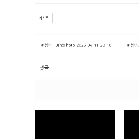
리스트
# 첨부 1.BandPhoto_2026_04_11_23_18_47.jpg
댓글