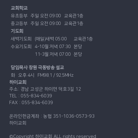
교회학교
유초등부
주일 오전 09:00
교육관1층
중고등부
주일 오전 09:00
교육관1층
기도회
새벽기도회
(매일)새벽 05:00
교육관1층
수요기도회
4-10월:저녁 07:30
본당
11-3월:저녁 07:00
본당
담임목사 창원 극동방송 설교
화
오후 4시
FM98.1 / 92.5MHz
하이교회
주소: 경남 고성군 하이면 덕호3길 12
TEL : 055-834-6039
FAX : 055-834-6039
온라인헌금계좌 : 농협 351-1036-0573-93
하이교회
©Copyright 하이교회 ALL rights reserved.