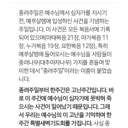
종려주일은 예수님께서 십자가를 지시기
전
,
예루살렘에 입성하신 사건을 기념하는
주일입니다
.
이 사건은 모든 복음서에 기록
되어 있으며
(
마태복음
21
장
,
마가복음
11
장
,
누가복음
19
장
,
요한복음
12
장
),
특히
예루살렘에 들어오시는 예수님을 사람들이
종려나무
(
대추야자나무
)
가지를 흔들며 맞
이한 데서
“
종려주일
”
이라는 이름이 붙었습
니다
.
종려주일부터 한주간은 고난주간입니다
.
바
로 이 주간에 예수님이 십자가에 못박혀 죽
으시는 사건이 일어났기 때문입니다
.
그래
서 우리는 예수님의 이 고난을 기억하며 한
주간 특별새벽기도회를 가집니다
.
사실 종