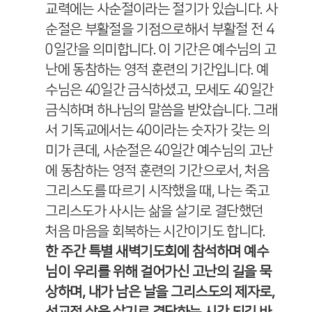
교력에는 사순절이라는 절기가 있습니다
.
사
순절은 부활절을 기점으로해서 부활절 전
4
0
일간을 의미합니다
.
이 기간은 예수님의 고
난에 동참하는 영적 훈련의 기간입니다
.
예
수님은
40
일간 금식하셨고
,
모세도
40
일간
금식하며 하나님의 말씀을 받았습니다
.
그래
서 기독교에서는
40
이라는 숫자가 갖는 의
미가 큰데
,
사순절은
40
일간 예수님의 고난
에 동참하는 영적 훈련의 기간으로서
,
처음
그리스도를 따르기 시작했을 때
,
나는 죽고
그리스도가 사시는 삶을 살기로 결단했던
처음 마음을 회복하는 시간이기도 합니다
.
한 주간 특별 새벽기도회에 참석하며 예수
님이 우리를 위해 걸어가신 고난의 길을 묵
상하며
,
내가 남은 날을 그리스도의 제자로
,