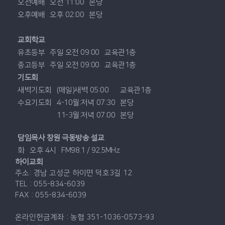
오전예배
오전 11:00
본당
오후예배
오후 02:00
본당
교회학교
유초등부
주일 오전 09:00
교육관1층
중고등부
주일 오전 09:00
교육관1층
기도회
새벽기도회
(매일)새벽 05:00
교육관1층
수요기도회
4-10월:저녁 07:30
본당
11-3월:저녁 07:00
본당
담임목사 창원 극동방송 설교
화
오후 4시
FM98.1 / 92.5MHz
하이교회
주소: 경남 고성군 하이면 덕호3길 12
TEL : 055-834-6039
FAX : 055-834-6039
온라인헌금계좌 : 농협 351-1036-0573-93