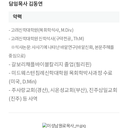
담임목사 김동연
약력
- 고려신학대학원(목회학석사, M.Div.)
- 고려신학대학원 신학석사(구약전공, Th.M)
※석사논문: 사사기에 나타난 바알연구(바알신화, 본문주해를
중심으로)
- 갈보리채플바이블칼리지 졸업(필리핀)
- 미드웨스턴침례신학대학원 목회학박사과정 수료
(미국, D.Min)
- 주사랑교회(경산), 시온성교회(부산), 진주삼일교회
(진주) 등 사역