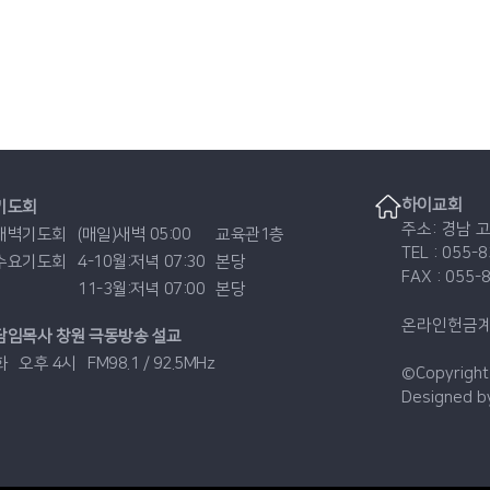
하이교회
기도회
주소: 경남 
새벽기도회
(매일)새벽 05:00
교육관1층
TEL : 055-
수요기도회
4-10월:저녁 07:30
본당
FAX : 055-
11-3월:저녁 07:00
본당
온라인헌금계좌 
담임목사 창원 극동방송 설교
화
오후 4시
FM98.1 / 92.5MHz
©Copyright
Designed 