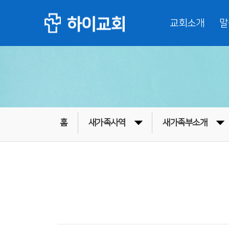
교회소개
말
홈
새가족사역
새가족부소개