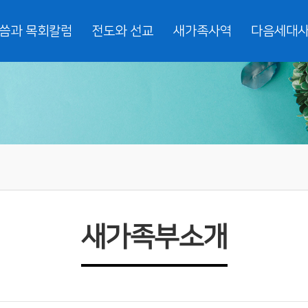
씀과 목회칼럼
전도와 선교
새가족사역
다음세대
새가족부소개