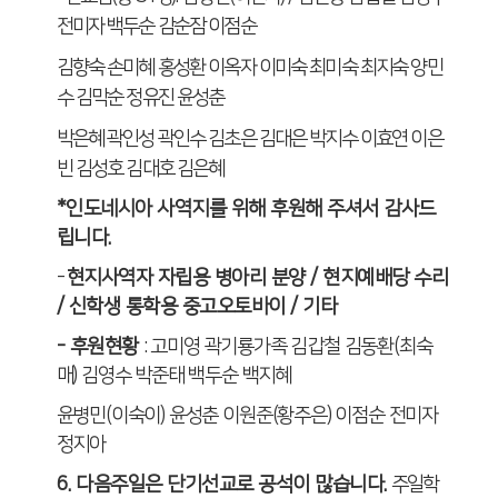
전미자 백두순 감순잠 이점순
김향숙 손미혜 홍성환 이옥자 이미숙 최미숙 최지숙 양민
수 김막순 정유진 윤성춘
박은혜 곽인성 곽인수 김초은 김대은 박지수 이효연 이은
빈 김성호 김대호 김은혜
*
인도네시아 사역지를 위해 후원해 주셔서 감사드
립니다
.
-
현지사역자 자립용 병아리 분양
/
현지예배당 수리
/
신학생 통학용 중고오토바이
/
기타
-
후원현황
:
고미영 곽기룡가족 김갑철 김동환
(
최숙
매
)
김영수 박준태 백두순 백지혜
윤병민
(
이숙이
)
윤성춘 이원준
(
황주은
)
이점순 전미자
정지아
6.
다음주일은 단기선교로 공석이 많습니다
.
주일학