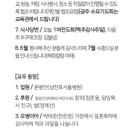
교
,
방송
,
차량
,
식사봉사
,
청소 등 차질없이 진행될 수 있도
록 협조 바랍니다
(
개인별 협조요청
).
(
금주 수요기도회는
교육관에서 드립니다
)
7.
식사당번
/
오늘
:
1
여전도회
(
맥추감사주일
),
다음
주
: 8
구역
(
조장
:
김월성
)
8.
6
월
봉사해 주신 분들게 감사드리며
,
7
월
수종드실 분
들 안내 드립니다
(
목회칼럼 아래
)
[
교우 동정
]
1.
입원
/
윤병민
(
삼천포서울병원
)
2.
후원
/
참외
(
장준용
,
담임목
말씀찬양대회
(2
여전도회
),
사 친구
),
쌀
(
정계선
)
3.
오병이어
/
박태준
(
한은정
)
가정에서 결혼축하에
감사하며 떡과 과일을 나눕니다
.