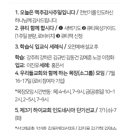
1.
오늘은
맥추감사주일입니다
/
전반기를 인도하신
하나님께 감사드립니다
.
2.
큐티 함께 합시다
/
❶
새벽기도
❷
큐티묵상가이드
(1
주일 분량
,
로비비치
)
❸ 큐티책 신청
3.
학습식 입교식 세례식
/
오전예배 설교 후
학습
:
강주희 강하은 김규빈 김동건 김예훈 노경 이정화
입교
:
이진유
세례
:
홍은서
4.
우리들교회와 함께 하는 목장
(
소그룹
)
모임
/ 7
월
16-17
일
(
로비 참여자 기입
)
*
목장모임 시간변동
:
목
) 4~6
시
, 7~9
시
,
금
(
공휴일
) 10~1
2
시
, 2~5
시
, 7~9
시
5.
제
3
기 하이교회 인도네시아 단기선교
/
7/1(
수
)-7
(
화
)
*
선교팀
(
총
31
명
):
김동연
(
이선자
) /
김진용 김갑철 김영수