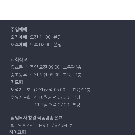
주일예배
오전예배
오전 11:00
본당
오후예배
오후 02:00
본당
교회학교
유초등부
주일 오전 09:00
교육관1층
중고등부
주일 오전 09:00
교육관1층
기도회
새벽기도회
(매일)새벽 05:00
교육관1층
수요기도회
4-10월:저녁 07:30
본당
11-3월:저녁 07:00
본당
담임목사 창원 극동방송 설교
화
오후 4시
FM98.1 / 92.5MHz
하이교회