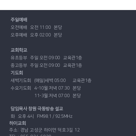
주일예배
오전예배
오전 11:00
본당
오후예배
오후 02:00
본당
교회학교
유초등부
주일 오전 09:00
교육관1층
중고등부
주일 오전 09:00
교육관1층
기도회
새벽기도회
(매일)새벽 05:00
교육관1층
수요기도회
4-10월:저녁 07:30
본당
11-3월:저녁 07:00
본당
담임목사 창원 극동방송 설교
화
오후 4시
FM98.1 / 92.5MHz
하이교회
주소: 경남 고성군 하이면 덕호3길 12