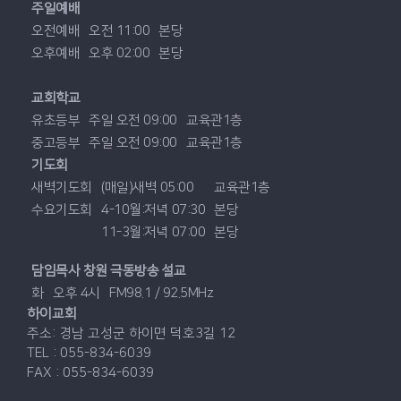
주일예배
오전예배
오전 11:00
본당
오후예배
오후 02:00
본당
교회학교
유초등부
주일 오전 09:00
교육관1층
중고등부
주일 오전 09:00
교육관1층
기도회
새벽기도회
(매일)새벽 05:00
교육관1층
수요기도회
4-10월:저녁 07:30
본당
11-3월:저녁 07:00
본당
담임목사 창원 극동방송 설교
화
오후 4시
FM98.1 / 92.5MHz
하이교회
주소: 경남 고성군 하이면 덕호3길 12
TEL : 055-834-6039
FAX : 055-834-6039