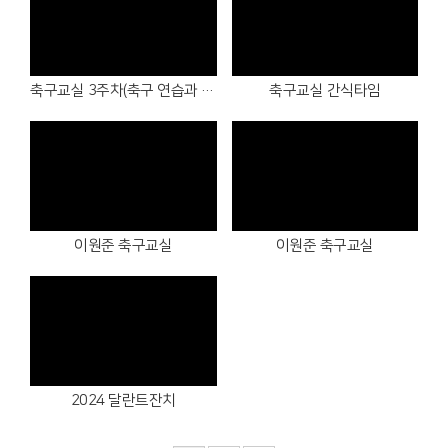
Views
Views
축구교실 3주차(축구 연습과 피자, 떡볶이)
축구교실 간식타임
Views
Views
이원준 축구교실
이원준 축구교실
Views
2024 달란트잔치