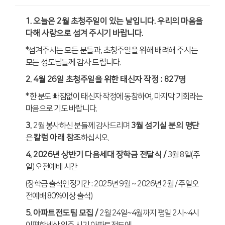
1
.
오늘은
2
월 초청주일이 있는 날입니다
.
우리의 마음을
다해 사랑으로 섬겨 주시기 바랍니다
.
*
섬겨주시는 모든 분들과
,
초청주일을 위해 배려해 주시는
모든 성도님들께 감사 드립니다
.
2. 4
월
26
일 초청주일을 위한 태신자 작정
: 827
명
*
한 분도 빠짐없이 태신자 작정에 동참하여
,
마지막 기회라는
마음으로 기도 바랍니다
.
3.
2
월 봉사하신 분들께 감사드리며
3
월 섬기실 분의 명단
은
칼럼 아래 참조
하십시오
.
4. 2026
년 상반기 다음세대 장학금 전달식
/
3
월
8
일
(
주
일
)
오전예배 시간
(
장학금 출석인정기간
: 2025
년
9
월
~ 2026
년
2
월
/
주일오
전예배
80%
이상 출석
)
5.
아파트전도팀 모집
/
2
월
24
일
~4
월까지 평일
2
시
~4
시