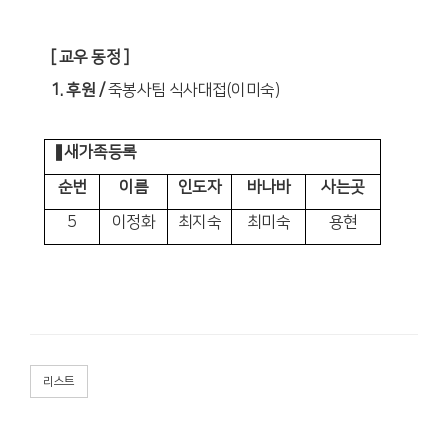
[
교우 동정
]
1.
후원
/
죽봉사팀 식사대접
(
이미숙
)
❚새가족등록
순번
이름
인도자
바나바
사는곳
5
이정화
최지숙
최미숙
용현
리스트