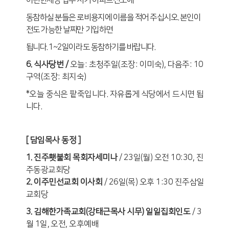
이편한세상 입주 시기 아파트전도에
동참하실 분들은 로비용지에 이름을 적어 주십시오
.
본인이
전도 가능한 날짜만 기입하면
됩니다
. 1~2
일이라도 동참하기를 바랍니다
.
6
.
식사당번
/
오늘
:
초청주일
(
조장
:
이미숙
),
다음주
: 10
구역
(
조장
:
최지숙
)
*
오늘 중식은 팥죽입니다
.
자유롭게 식당에서 드시면 됩
니다
.
[
담임목사 동정
]
1.
진주횃불회 목회자세미나
/ 23
일
(
월
)
오전
10:30,
진
주동광교회당
2.
이주민선교회 이사회
/ 26
일
(
목
)
오후
1:30
진주삼일
교회당
3.
김해한가족교회
(
강태근목사 시무
)
일일집회인도
/ 3
월
1
일
,
오전
,
오후예배