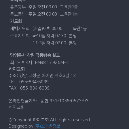
유초등부
주일 오전 09:00
교육관1층
중고등부
주일 오전 09:00
교육관1층
기도회
새벽기도회
(매일)새벽 05:00
교육관1층
수요기도회
4-10월:저녁 07:30
본당
11-3월:저녁 07:00
본당
담임목사 창원 극동방송 설교
화
오후 4시
FM98.1 / 92.5MHz
하이교회
주소: 경남 고성군 하이면 덕호3길 12
TEL : 055-834-6039
FAX : 055-834-6039
온라인헌금계좌 : 농협 351-1036-0573-93
하이교회
©Copyright 하이교회 ALL rights reserved.
Designed by
(주)스데반정보