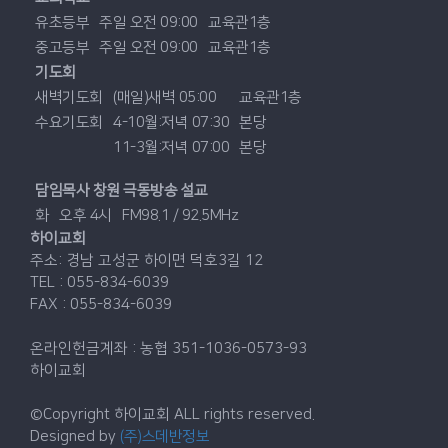
유초등부
주일 오전 09:00
교육관1층
중고등부
주일 오전 09:00
교육관1층
기도회
새벽기도회
(매일)새벽 05:00
교육관1층
수요기도회
4-10월:저녁 07:30
본당
11-3월:저녁 07:00
본당
담임목사 창원 극동방송 설교
화
오후 4시
FM98.1 / 92.5MHz
하이교회
주소: 경남 고성군 하이면 덕호3길 12
TEL : 055-834-6039
FAX : 055-834-6039
온라인헌금계좌 : 농협 351-1036-0573-93
하이교회
©Copyright 하이교회 ALL rights reserved.
Designed by
(주)스데반정보