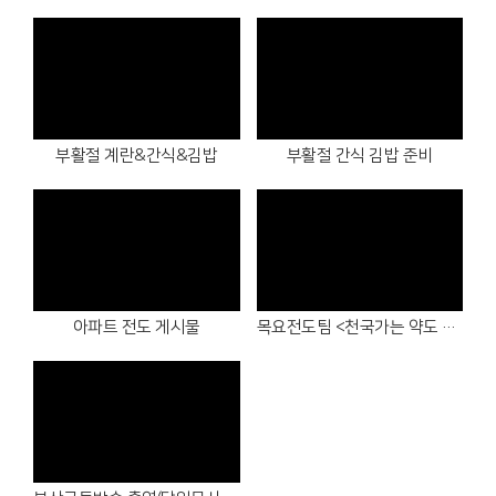
Views
Views
부활절 계란&간식&김밥
부활절 간식 김밥 준비
Views
Views
아파트 전도 게시물
목요전도팀 <천국가는 약도 연습>
Views