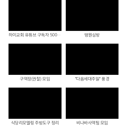
Views
Views
하이교회 유튜브 구독자 500명 달성
병원심방
Views
Views
구역장(권찰) 모임
"다음세대주일" 풍경
Views
Views
식당리모델링 주방도구 정리
비나바사역팀 모임