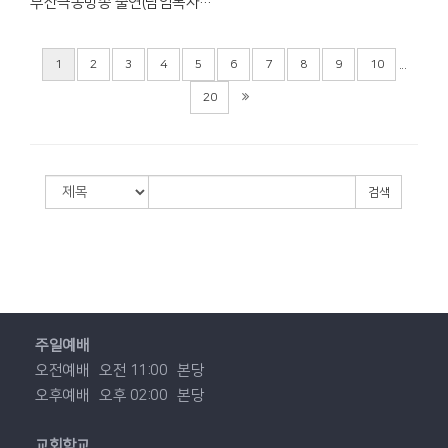
부산극동방송 출연(담임목사&사모)
...
1
2
3
4
5
6
7
8
9
10
20
검색
주일예배
오전예배
오전 11:00
본당
오후예배
오후 02:00
본당
교회학교